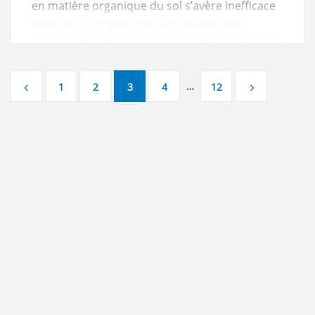
en matière organique du sol s’avère inefficace
après les précipitations. Des études ont
montré que l’exposition à la pluie sur la surface
exposée des sols arables entraîne une
diminution de la précision de la simulation
…
1
2
3
4
12
de la teneur en matière organique de 70%. Les
écologistes de RUDN ont également proposé
comment compenser ce phénomène négatif
et augmenter la précision des calculs jusqu’à
84%.