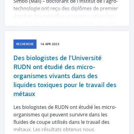
Simbo (Mali) – doctorant de l'Institut de l'agro-
technologie ont reçu des diplômes de premier
degré et des médailles commemoratives lors
du XVIIIe Festival international de la créativité
des jeunes «Personne devant!». Les jeunes
scientifiques ont parlé de leurs recherches.
RECHERCHE
14 APR 2023
Des biologistes de l'Université
RUDN ont étudié des micro-
organismes vivants dans des
liquides toxiques pour le travail des
métaux
Les biologistes de RUDN ont étudié les micro-
organismes qui peuvent survivre dans les
fluides de coupe utilisés dans le travail des
métaux. Les résultats obtenus nous