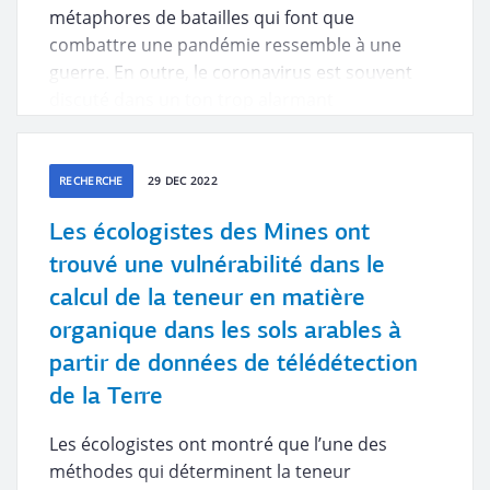
métaphores de batailles qui font que
combattre une pandémie ressemble à une
guerre. En outre, le coronavirus est souvent
discuté dans un ton trop alarmant
et menaçant. Ce problème est si aigu que
même le terme «infodémie», qui décrit
la panique dans les médias et les réseaux
RECHERCHE
29 DEC 2022
sociaux, est apparu. Les linguistes de RUDN
Les écologistes des Mines ont
ont étudié comment une telle langue affecte
l’état des gens.
trouvé une vulnérabilité dans le
calcul de la teneur en matière
organique dans les sols arables à
partir de données de télédétection
de la Terre
Les écologistes ont montré que l’une des
méthodes qui déterminent la teneur