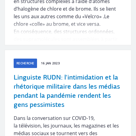
en structures complexes à l’aide d’atomes
d’halogène de chlore et de brome. Ils se lient
les uns aux autres comme du «Velcro» .Le
chlore «colle» au brome, et vice versa.
En conséquence, des structures ordonnées,
des supramolécules sont assemblées à partir
de molécules individuelles. Les substances
résultantes aideront à créer des
supramolécules aux propriétés catalytiques,
RECHERCHE
16 JAN 2023
luminescentes et conductrices.
Linguiste RUDN: l'intimidation et la
rhétorique militaire dans les médias
pendant la pandémie rendent les
gens pessimistes
Dans la conversation sur COVID-19,
la télévision, les journaux, les magazines et les
médias sociaux se tournent vers des